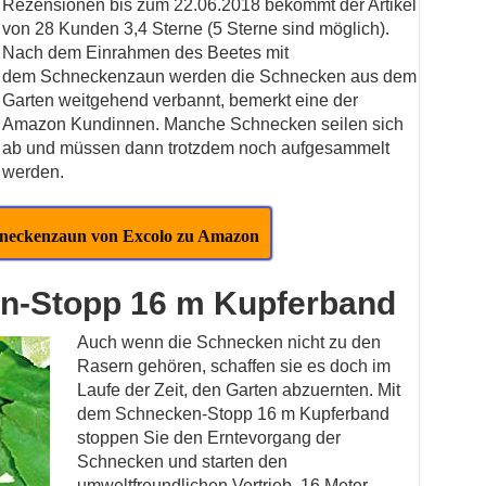
Rezensionen bis zum 22.06.2018 bekommt der Artikel
von 28 Kunden 3,4 Sterne (5 Sterne sind möglich).
Nach dem Einrahmen des Beetes mit
dem Schneckenzaun werden die Schnecken aus dem
Garten weitgehend verbannt, bemerkt eine der
Amazon Kundinnen. Manche Schnecken seilen sich
ab und müssen dann trotzdem noch aufgesammelt
werden.
hneckenzaun von Excolo zu Amazon
en-Stopp 16 m Kupferband
Auch wenn die Schnecken nicht zu den
Rasern gehören, schaffen sie es doch im
Laufe der Zeit, den Garten abzuernten. Mit
dem Schnecken-Stopp 16 m Kupferband
stoppen Sie den Erntevorgang der
Schnecken und starten den
umweltfreundlichen Vertrieb. 16 Meter